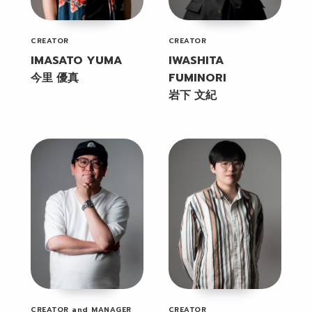
CREATOR
CREATOR
IMASATO YUMA
IWASHITA
今里 優真
FUMINORI
岩下 文紀
CREATOR and MANAGER
CREATOR