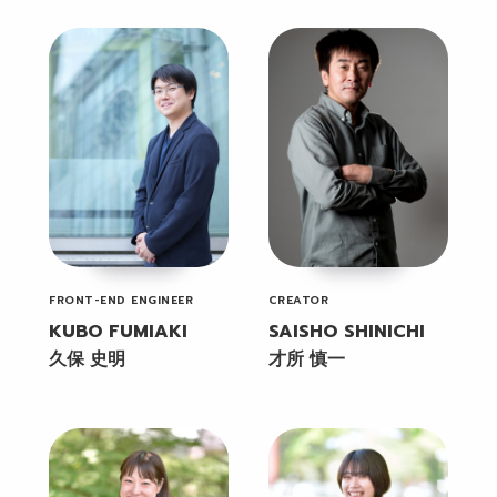
FRONT-END ENGINEER
CREATOR
KUBO FUMIAKI
SAISHO SHINICHI
久保 史明
才所 慎一