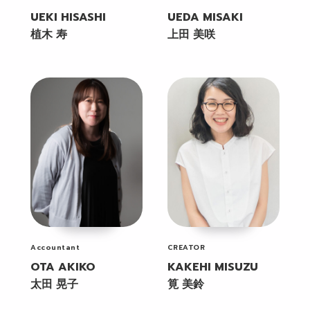
UEKI HISASHI
UEDA MISAKI
植木 寿
上田 美咲
Accountant
CREATOR
OTA AKIKO
KAKEHI MISUZU
太田 晃子
筧 美鈴