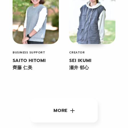
BUSINESS SUPPORT
CREATOR
SAITO HITOMI
SEI IKUMI
齊藤 仁美
瀬井 郁心
MORE