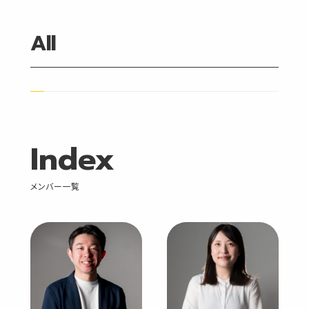
All
FUKUOKA HQ
OSAKA BR
DIGITAL MARKETING
Index
ADMINISTRATION
All
メンバー一覧