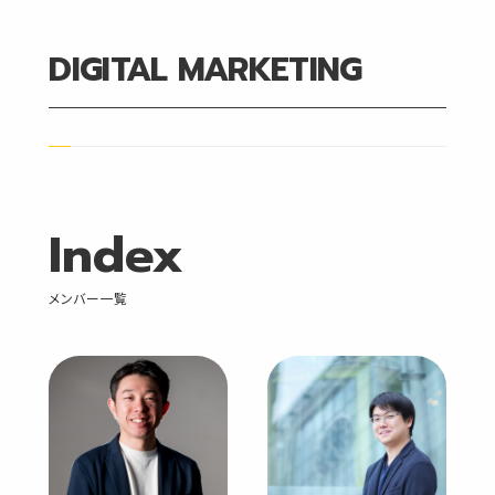
DIGITAL MARKETING
FUKUOKA HQ
OSAKA BR
DIGITAL MARKETING
Index
ADMINISTRATION
All
メンバー一覧