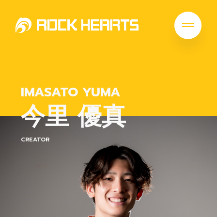
IMASATO YUMA
今里 優真
CREATOR