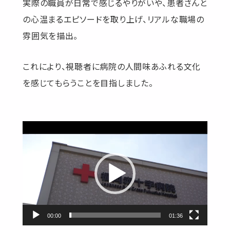
実際の職員が日常で感じるやりがいや、患者さんと
の心温まるエピソードを取り上げ、リアルな職場の
雰囲気を描出。
これにより、視聴者に病院の人間味あふれる文化
を感じてもらうことを目指しました。
動
画
プ
レ
ー
ヤ
ー
00:00
01:36