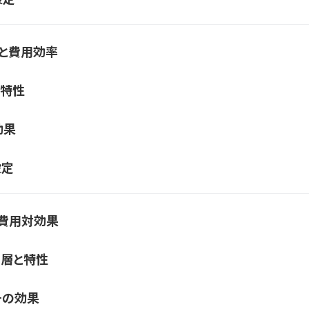
チと費用効率
と特性
効果
設定
と費用対効果
ー層と特性
その効果